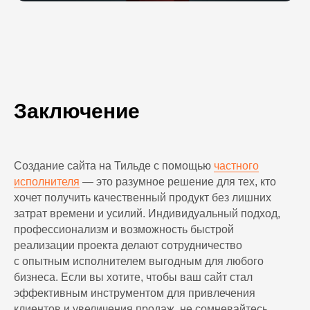
Мах
Заключение
*социальная сеть Instagram, принадлежащая компании Meta
Platforms Inc., признана экстремистской и запрещена на
территории России
Политика конфиденциальности
Создание сайта на Тильде с помощью
частного
Согласие на обработку персональных данных
исполнителя
— это разумное решение для тех, кто
© 2022-2026 Дмитрий Соловьёв
solovey
хочет получить качественный продукт без лишних
design
затрат времени и усилий. Индивидуальный подход,
профессионализм и возможность быстрой
реализации проекта делают сотрудничество
с опытным исполнителем выгодным для любого
бизнеса. Если вы хотите, чтобы ваш сайт стал
эффективным инструментом для привлечения
клиентов и увеличения продаж, не сомневайтесь