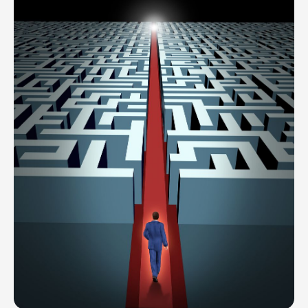
я в соцсетях
КАРТА САЙТА
Главная
Потфолио
Цены
Контакты
Вопросы и ответы
Экспресс-лендинг
Блог
КОНТАКТЫ
+7 (926) 571-11-35
Telegram
*Instagram