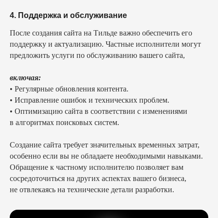
КОНСУЛЬТАЦИЯ
Быстро перезвоню, уточню детали и обсудим
4. Поддержка и обслуживание
возможные форматы работы
После создания сайта на Тильде важно обеспечить его
поддержку и актуализацию. Частные исполнители могут
предложить услуги по обслуживанию вашего сайта,
включая:
• Регулярные обновления контента.
Как удобнее связаться?
• Исправление ошибок и технических проблем.
Telegram
• Оптимизацию сайта в соответствии с изменениями
Макс
в алгоритмах поисковых систем.
Звонок
Создание сайта требует значительных временных затрат,
особенно если вы не обладаете необходимыми навыками.
Хочу расчёт
Обращение к частному исполнителю позволяет вам
сосредоточиться на других аспектах вашего бизнеса,
Нажимая кнопку «Хочу расчёт», я подтверждаю
не отвлекаясь на технические детали разработки.
ознакомление и даю
Согласие на обработку
моих
персональных данных в порядке и на условиях,
указанных в
Политике обработки персональных данных