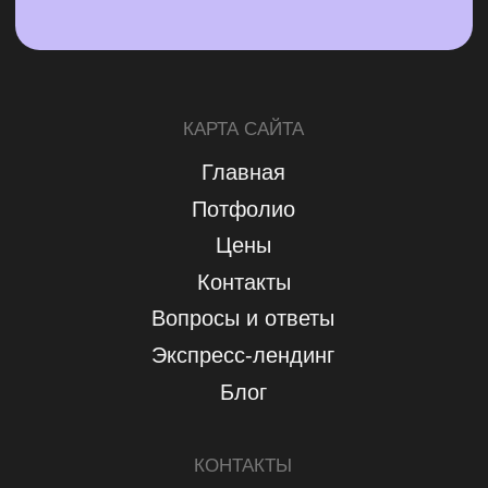
*социальная сеть Instagram, принадлежащая компании Meta
Platforms Inc., признана экстремистской и запрещена на
территории России
Политика конфиденциальности
Согласие на обработку персональных данных
© 2022-2026 Дмитрий Соловьёв
solovey
design